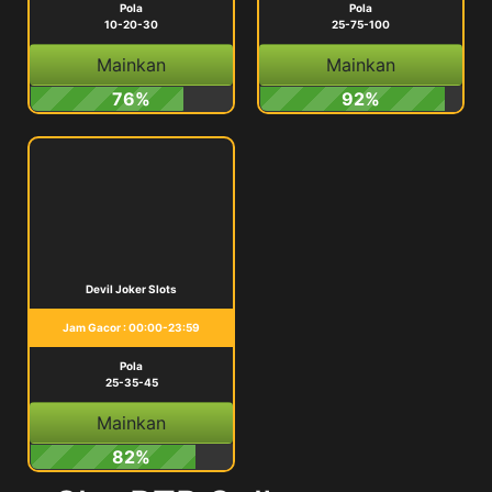
Pola
Pola
10-20-30
25-75-100
Mainkan
Mainkan
76%
92%
Devil Joker Slots
Jam Gacor : 00:00-23:59
Pola
25-35-45
Mainkan
82%