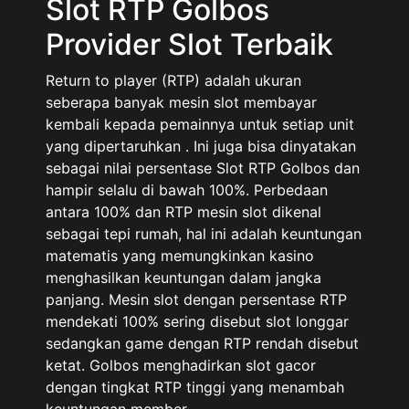
Slot RTP Golbos
Provider Slot Terbaik
Return to player (RTP) adalah ukuran
seberapa banyak mesin slot membayar
kembali kepada pemainnya untuk setiap unit
yang dipertaruhkan . Ini juga bisa dinyatakan
sebagai nilai persentase Slot RTP Golbos dan
hampir selalu di bawah 100%. Perbedaan
antara 100% dan RTP mesin slot dikenal
sebagai tepi rumah, hal ini adalah keuntungan
matematis yang memungkinkan kasino
menghasilkan keuntungan dalam jangka
panjang. Mesin slot dengan persentase RTP
mendekati 100% sering disebut slot longgar
sedangkan game dengan RTP rendah disebut
ketat. Golbos menghadirkan slot gacor
dengan tingkat RTP tinggi yang menambah