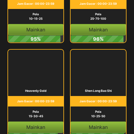
Jam Gacor : 00:00-23:59
Jam Gacor : 00:00-23:59
Pola
Pola
10-15-25
25-75-100
Mainkan
Mainkan
95%
96%
Heavenly Gold
Shen Long Bao Shi
Jam Gacor : 00:00-23:59
Jam Gacor : 00:00-23:59
Pola
Pola
15-30-45
10-25-50
Mainkan
Mainkan