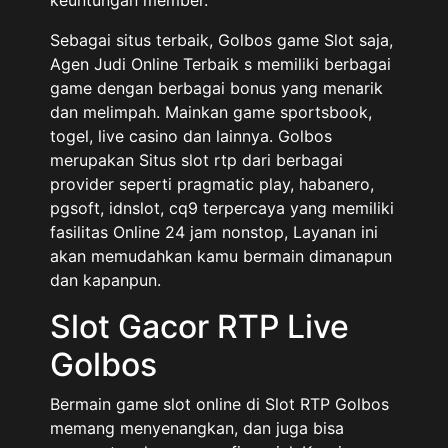
keuntungan member.
Sebagai situs terbaik, Golbos game Slot saja,
Agen Judi Online Terbaik s memiliki berbagai
game dengan berbagai bonus yang menarik
dan melimpah. Mainkan game sportsbook,
togel, live casino dan lainnya. Golbos
merupakan Situs slot rtp dari berbagai
provider seperti pragmatic play, habanero,
pgsoft, idnslot, cq9 terpercaya yang memiliki
fasilitas Online 24 jam nonstop, Layanan ini
akan memudahkan kamu bermain dimanapun
dan kapanpun.
Slot Gacor RTP Live
Golbos
Bermain game slot online di Slot RTP Golbos
memang menyenangkan, dan juga bisa