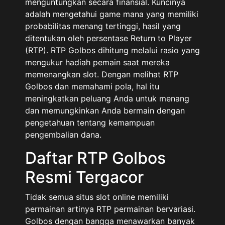
menguntungkan secara finansial. Kuncinya
adalah mengetahui game mana yang memiliki
probabilitas menang tertinggi, hasil yang
ditentukan oleh persentase Return to Player
(RTP). RTP Golbos dihitung melalui rasio yang
mengukur hadiah pemain saat mereka
memenangkan slot. Dengan melihat RTP
Golbos dan memahami pola, hal itu
meningkatkan peluang Anda untuk menang
dan memungkinkan Anda bermain dengan
pengetahuan tentang kemampuan
pengembalian dana.
Daftar RTP Golbos
Resmi Tergacor
Tidak semua situs slot online memiliki
permainan artinya RTP permainan bervariasi.
Golbos dengan bangga menawarkan banyak