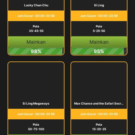
Lucky Chan Chu
Si Ling
Jam Gacor : 00:00-23:59
Jam Gacor : 00:00-23:59
Pola
Pola
35-45-55
5-25-50
Mainkan
Mainkan
98%
95%
Si Ling Megaways
Max Chance and the Safari Secrets
Jam Gacor : 00:00-23:59
Jam Gacor : 00:00-23:59
Pola
Pola
50-75-100
15-20-25