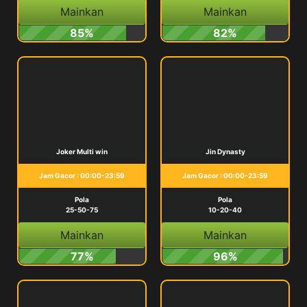
Mainkan
Mainkan
85%
82%
Joker Multi win
Jin Dynasty
Jam Gacor : 00:00-23:59
Jam Gacor : 00:00-23:59
Pola
Pola
25-50-75
10-20-40
Mainkan
Mainkan
77%
96%